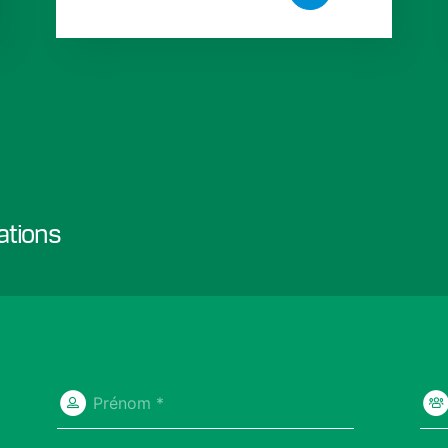
ations
Prénom *