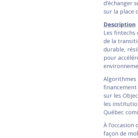
d’échanger s
sur la place 
Description
Les fintechs 
de la transi
durable, rési
pour accélér
environnemen
Algorithmes 
financement 
sur les Obje
les institut
Québec comm
À l’occasion 
façon de mob