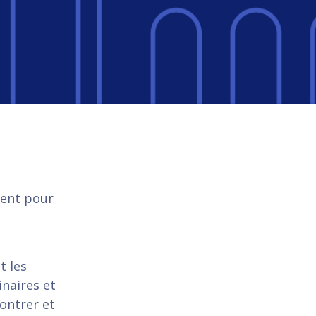
sent pour
t les
naires et
ontrer et