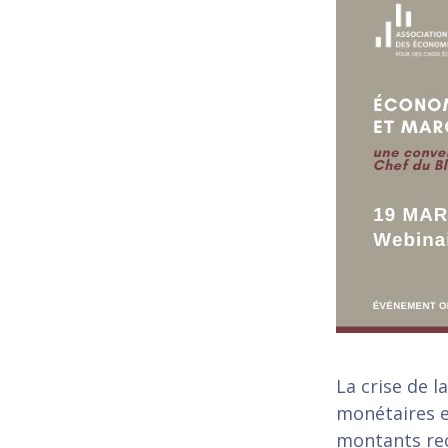
La crise de l
monétaires e
montants rec