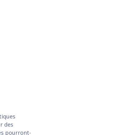
tiques
er des
es pourront-