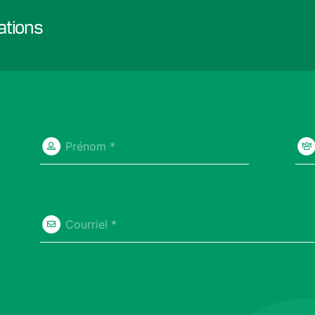
ations
Prénom *
Courriel *