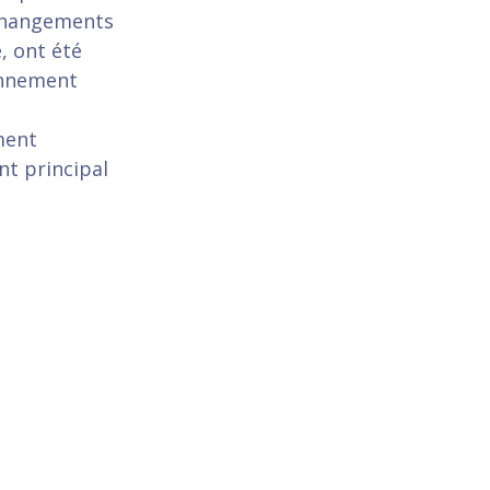
 changements
, ont été
onnement
ment
nt principal