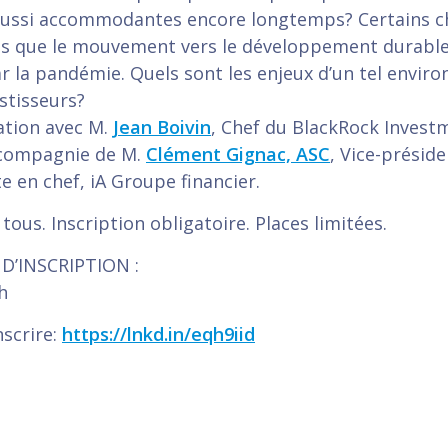
r aussi accommodantes encore longtemps? Certains
ls que le mouvement vers le développement durable
r la pandémie. Quels sont les enjeux d’un tel envir
stisseurs?
ation avec M.
Jean Boivin
, Chef du BlackRock Invest
 compagnie de M.
Clément Gignac, ASC
, Vice-préside
e en chef, iA Groupe financier.
tous. Inscription obligatoire. Places limitées.
D’INSCRIPTION :
h
nscrire:
https://lnkd.in/eqh9iid