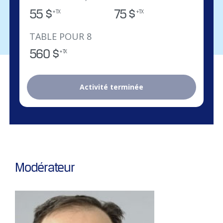
55 $
75 $
+ TX
+ TX
TABLE POUR 8
560 $
+ TX
Activité terminée
Modérateur