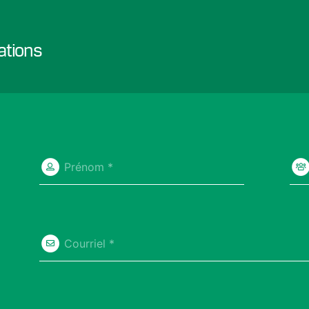
ations
Prénom *
Courriel *